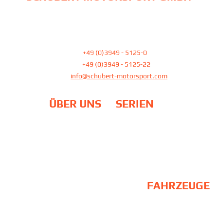
Am Pfefferbach 23
39387 Oschersleben
Tel:
+49 (0)3949 - 5125-0
Fax:
+49 (0)3949 - 5125-22
E-Mail
info@schubert-motorsport.com
ÜBER UNS
SERIEN
Team
DTM
Philosophie
24H Rennen / NLS
Standort
ADAC GT Masters
Partner
Galerie
EU-Fördermittel
FAHRZEUGE
BMW M2 Schubert