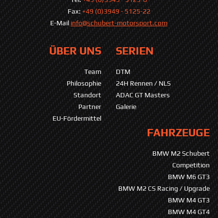
Fax:
+49 (0)3949 - 5125-22
E-Mail
info@schubert-motorsport.com
ÜBER UNS
SERIEN
Team
DTM
Philosophie
24H Rennen / NLS
Standort
ADAC GT Masters
Partner
Galerie
EU-Fördermittel
FAHRZEUGE
BMW M2 Schubert
Competition
BMW M6 GT3
BMW M2 CS Racing / Upgrade
BMW M4 GT3
BMW M4 GT4