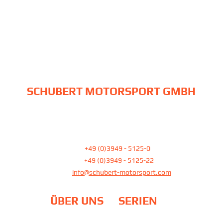
SCHUBERT MOTORSPORT GMBH
Am Pfefferbach 23
39387 Oschersleben
Tel:
+49 (0)3949 - 5125-0
Fax:
+49 (0)3949 - 5125-22
E-Mail
info@schubert-motorsport.com
ÜBER UNS
SERIEN
Team
DTM