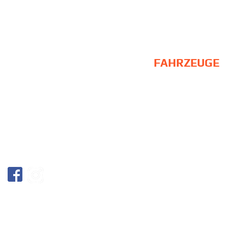
Philosophie
24H Rennen / NLS
Standort
ADAC GT Masters
Partner
Galerie
EU-Fördermittel
FAHRZEUGE
BMW M2 Schubert
Competition
BMW M6 GT3
BMW M2 CS Racing / Upgrade
BMW M4 GT3
BMW M4 GT4
AGB
Vertrag widerrufen
Widerrufsbelehrung
Impressum
Datenschutzerklärung